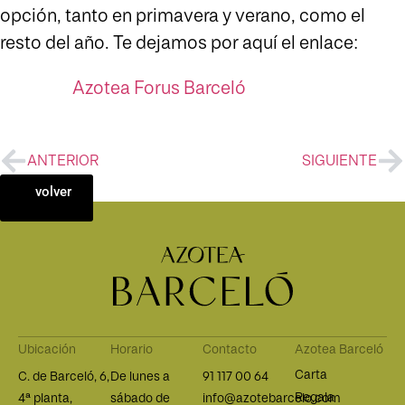
opción, tanto en primavera y verano, como el
resto del año. Te dejamos por aquí el enlace:
Azotea Forus Barceló
ANTERIOR
SIGUIENTE
volver
Ubicación
Horario
Contacto
Azotea Barceló
Carta
C. de Barceló, 6,
De lunes a
91 117 00 64
Regala
4ª planta,
sábado de
info@azotebarcelo.com