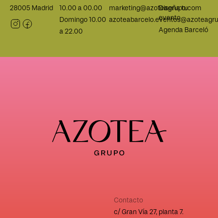
28005 Madrid
10.00 a 00.00
marketing@azoteagrupo.com
Diseña tu
evento
Domingo 10.00
azoteabarcelo.eventos@azoteagr
Agenda Barceló
a 22.00
Contacto
c/ Gran Vía 27, planta 7.