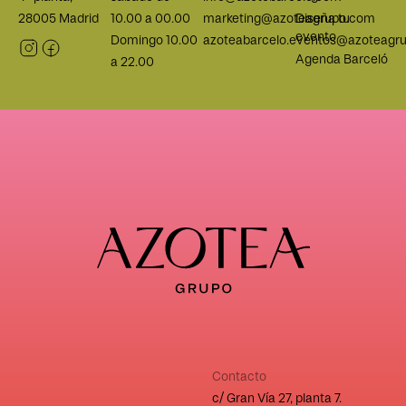
28005 Madrid
10.00 a 00.00
marketing@azoteagrupo.com
Diseña tu
evento
Domingo 10.00
azoteabarcelo.eventos@azoteagr
Agenda Barceló
a 22.00
Contacto
c/ Gran Vía 27, planta 7.