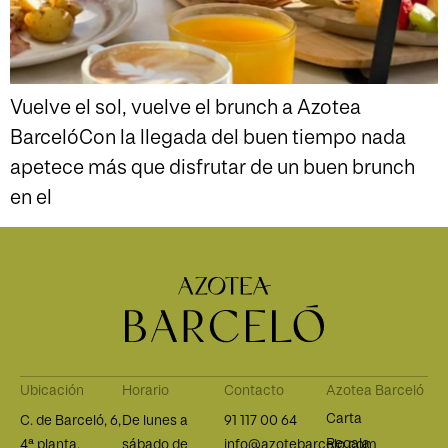
Vuelve el sol, vuelve el brunch a Azotea
BarcelóCon la llegada del buen tiempo nada
apetece más que disfrutar de un buen brunch
en el
Ubicación
Horario
Contacto
Azotea Barceló
Carta
C. de Barceló, 6,
De lunes a
91 117 00 64
Regala
4ª planta,
sábado de
info@azotebarcelo.com